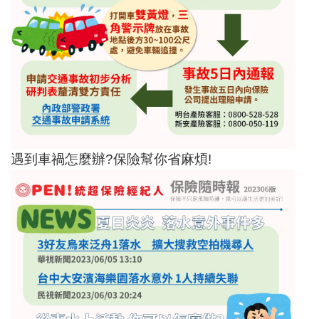
遇到車禍怎麼辦?保險幫你省麻煩!