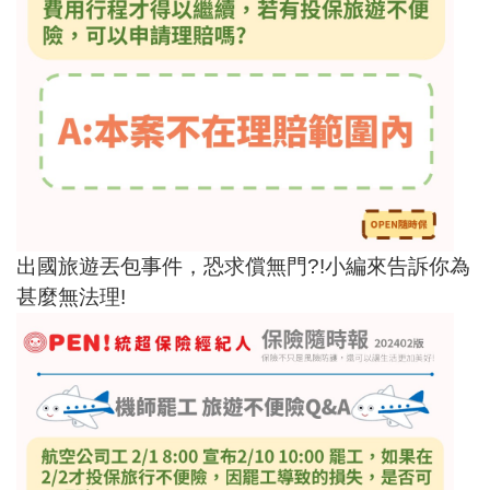
出國旅遊丟包事件，恐求償無門?!小編來告訴你為
甚麼無法理!