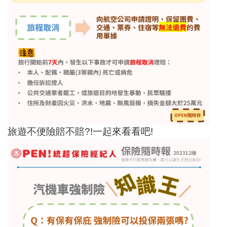
旅遊不便險賠不賠?!一起來看看吧!