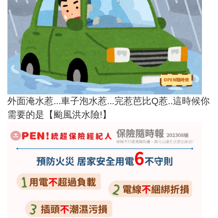
外面淹水惹...車子泡水惹...完惹芭比Q惹..這時候你
需要的是【颱風洪水險!】