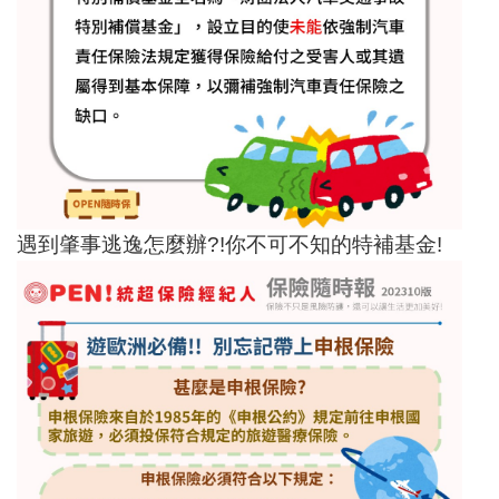
遇到肇事逃逸怎麼辦?!你不可不知的特補基金!