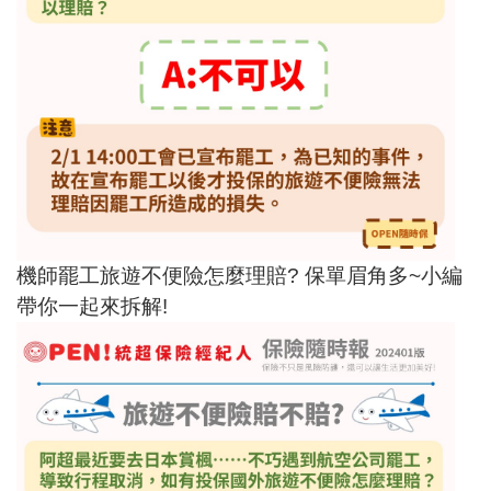
機師罷工旅遊不便險怎麼理賠? 保單眉角多~小編
帶你一起來拆解!