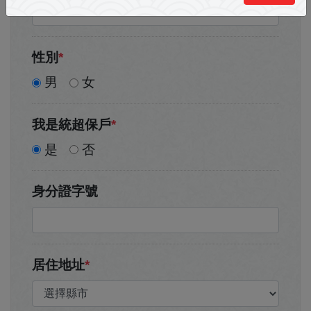
性別
*
男
女
我是統超保戶
*
是
否
身分證字號
居住地址
*