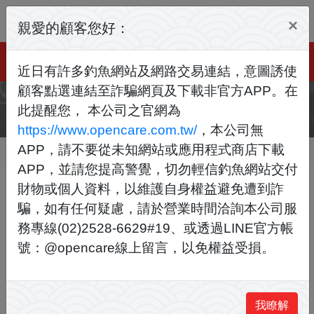
×
親愛的顧客您好：
近日有許多釣魚網站及網路交易連結，意圖誘使
顧客點選連結至詐騙網頁及下載非官方APP。在
聯絡我們
此提醒您， 本公司之官網為
https://www.opencare.com.tw/
，本公司無
APP，請不要從未知網站或應用程式商店下載
首頁
聯絡我們
APP，並請您提高警覺，切勿輕信釣魚網站交付
財物或個人資料，以維護自身權益避免遭到詐
騙，如有任何疑慮，請於營業時間洽詢本公司服
歡迎來信洽詢，將由專人與您聯
務專線(02)2528-6629#19、或透過LINE官方帳
繫
號：@opencare線上留言，以免權益受損。
姓名
*
我瞭解