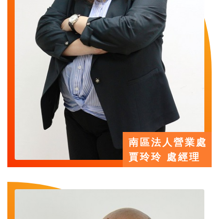
南區法人營業處
賈玲玲 處經理