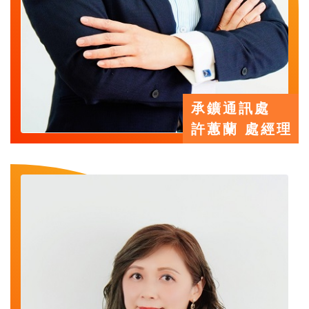
承鑛通訊處
許蕙蘭 處經理