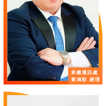
承鑛通訊處
黄鴻彰 經理