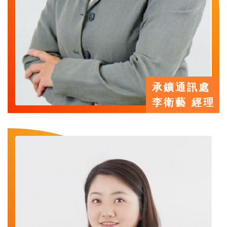
承鑛通訊處
李衛藝 經理