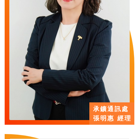
承鑛通訊處
張明惠 經理