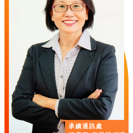
承鑛通訊處