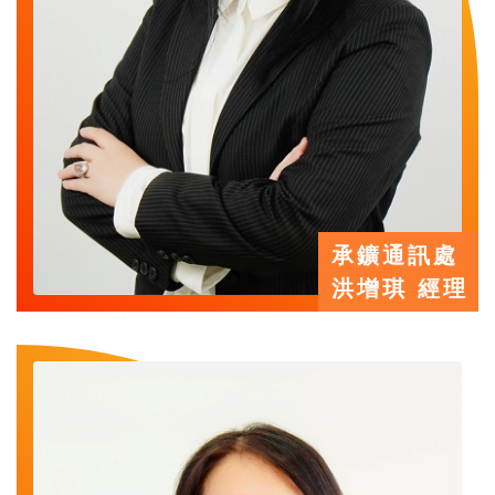
承鑛通訊處
洪增琪 經理