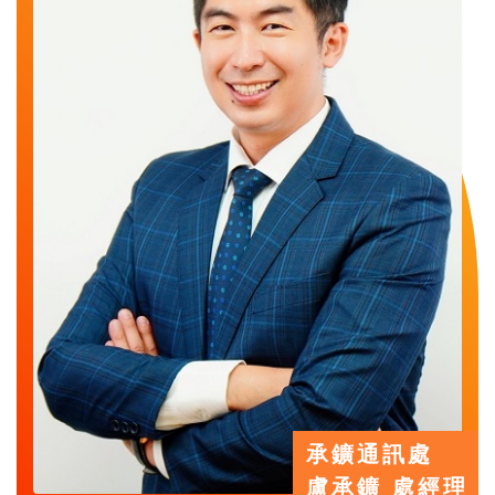
承鑛通訊處
盧承鑛 處經理