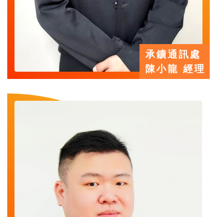
承鑛通訊處
陳小龍 經理