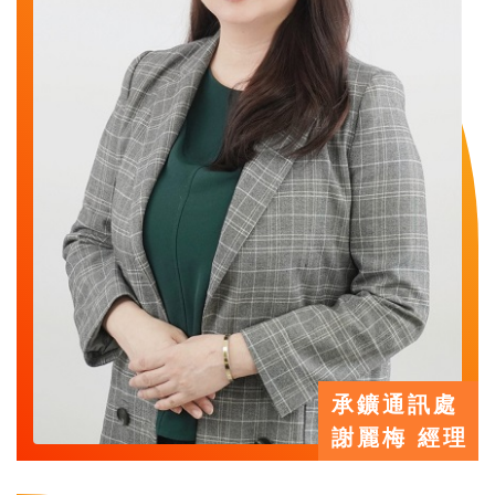
承鑛通訊處
謝麗梅 經理