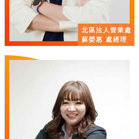
北區法人營業處
蘇嫈惠 處經理