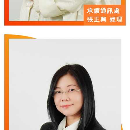
承鑛通訊處
張正興 經理