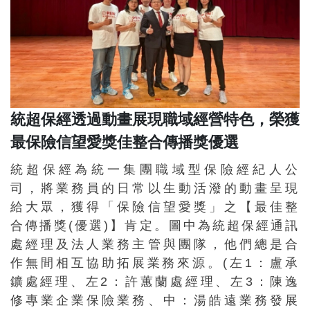
統超保經透過動畫展現職域經營特色，榮獲
最保險信望愛獎佳整合傳播獎優選
統超保經為統一集團職域型保險經紀人公
司，將業務員的日常以生動活潑的動畫呈現
給大眾，獲得「保險信望愛獎」之【最佳整
合傳播獎(優選)】肯定。圖中為統超保經通訊
處經理及法人業務主管與團隊，他們總是合
作無間相互協助拓展業務來源。(左1：盧承
鑛處經理、左2：許蕙蘭處經理、左3：陳逸
修專業企業保險業務、中：湯皓遠業務發展