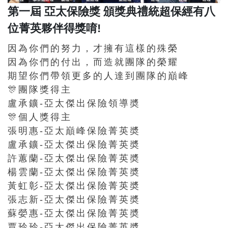
第一屆 亞太保險獎 頒獎典禮 統超保經有八
位菁英夥伴得獎唷!
因為你們的努力，才擁有這樣的殊榮
因為你們的付出，而造就團隊的榮耀
期望你們帶領更多的人達到團隊的巔峰
🎊團隊獎得主
盧承鑛-亞太傑出保險領導奬
🎊個人獎得主
張明惠-亞太巔峰保險菁英奬
盧承鑛-亞太傑出保險菁英奬
許蕙蘭-亞太傑出保險菁英奬
楊雲蘭-亞太傑出保險菁英奬
黃虹彰-亞太傑出保險菁英奬
張志新-亞太傑出保險菁英奬
蘇嫈惠-亞太傑出保險菁英奬
賈玲玲-亞太傑出保險菁英奬