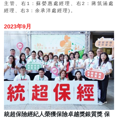
主管、右1：蘇嫈惠處經理、右2：蔣筑涵處
經理、右3：余承洋處經理)。
2023年9月
統超保險經紀人榮獲保險卓越獎銀質獎 保