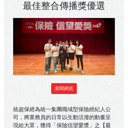
最佳整合傳播獎優選
新聞網頁
統超保經為統一集團職域型保險經紀人公
司，將業務員的日常以生動活潑的動畫呈
現給大眾，獲得「保險信望愛獎」之【最