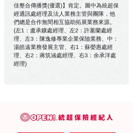
佳整合傳播獎(優選)】肯定。圖中為統超保
經通訊處經理及法人業務主管與團隊，他
們總是合作無間相互協助拓展業務來源。
(左1：盧承鑛處經理、左2：許蕙蘭處經
理、左3：陳逸修專業企業保險業務、中：
湯皓遠業務發展主管、右1：蘇嫈惠處經
理、右2：蔣筑涵處經理、右3：余承洋處
經理)