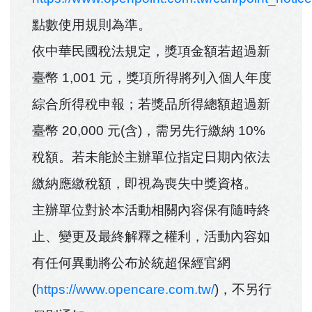
點數使用規則為準。
依中華民國稅法規定，獎項金額若超過新
臺幣 1,001 元，獎項所得將列入個人年度
綜合所得稅申報；若獎品所得總額超過新
臺幣 20,000 元(含)，需另先行繳納 10%
稅額。若未能於主辦單位指定日期內依法
繳納應繳稅額，即視為喪失中獎資格。
主辦單位對於本活動相關內容保有隨時終
止、變更及最終解釋之權利，活動內容如
有任何異動將公布於統超保經官網
(
https://www.opencare.com.tw/
)，不另行