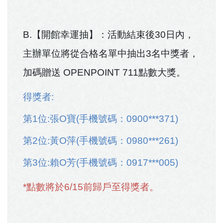
B.【開館幸運抽】：活動結束後30日內，
主辦單位將從合格名單中抽出3名中獎者，
加碼贈送 OPENPOINT 711點數大獎。
得獎者:
第1位:張O寶(手機號碼：0900***371)
第2位:黃O萍(手機號碼：0980***261)
第3位:賴O芳(手機號碼：0917***005)
*點數將於6/15前歸戶至得獎者。