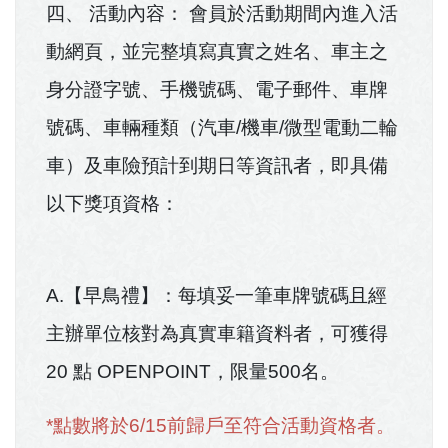
四、 活動內容： 會員於活動期間內進入活
動網頁，並完整填寫真實之姓名、車主之
身分證字號、手機號碼、電子郵件、車牌
號碼、車輛種類（汽車/機車/微型電動二輪
車）及車險預計到期日等資訊者，即具備
以下獎項資格：
A.【早鳥禮】：每填妥一筆車牌號碼且經
主辦單位核對為真實車籍資料者，可獲得
20 點 OPENPOINT，限量500名。
*點數將於6/15前歸戶至符合活動資格者。